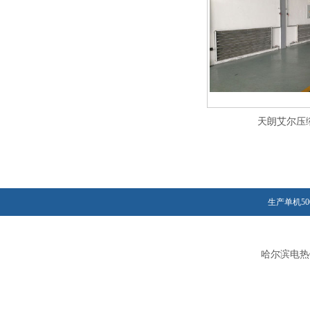
天朗艾尔压
生产单机50
哈尔滨电热